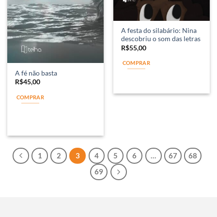
A festa do silabário: Nina
descobriu o som das letras
R$
55,00
COMPRAR
A fé não basta
R$
45,00
COMPRAR
1
2
3
4
5
6
…
67
68
69