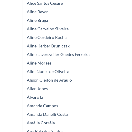
Alice Santos Cesare
Aline Bayer
Aline Braga
Aline Carvalho Silveira
Aline Cordeiro Rocha
Aline Kerber Bruniczak
Aline Laversveiler Guedes Ferreira
Aline Moraes
Alini Nunes de Oliveira
Álison Cleiton de Araújo
Allan Jones
Álvaro Li
Amanda Campos
Amanda Danelli Costa
Amélia Corrêia
Ana Bela dos Santos