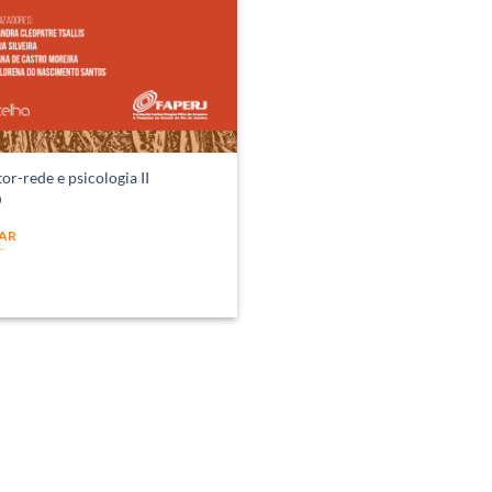
tor-rede e psicologia II
0
AR