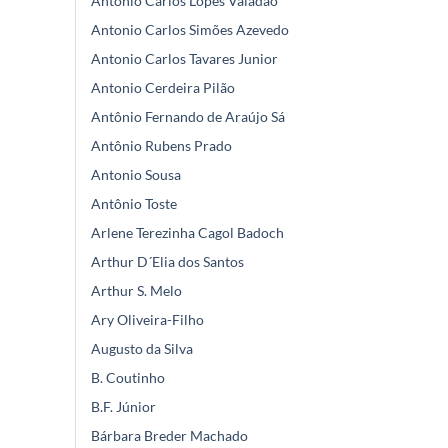
Antônio Carlos Lopes Valadão
Antonio Carlos Simões Azevedo
Antonio Carlos Tavares Junior
Antonio Cerdeira Pilão
Antônio Fernando de Araújo Sá
Antônio Rubens Prado
Antonio Sousa
Antônio Toste
Arlene Terezinha Cagol Badoch
Arthur D´Elia dos Santos
Arthur S. Melo
Ary Oliveira-Filho
Augusto da Silva
B. Coutinho
B.F. Júnior
Bárbara Breder Machado