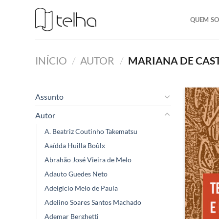
QUEM S
INÍCIO
/
AUTOR
/
MARIANA DE CAS
Assunto
Autor
A. Beatriz Coutinho Takematsu
Aaídda Huilla Boûlx
Abrahão José Vieira de Melo
Adauto Guedes Neto
Adelgício Melo de Paula
Adelino Soares Santos Machado
Ademar Berghetti