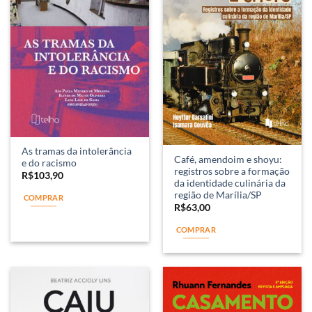
As tramas da intolerância
Café, amendoim e shoyu:
e do racismo
registros sobre a formação
R$
103,90
da identidade culinária da
região de Marília/SP
COMPRAR
R$
63,00
COMPRAR