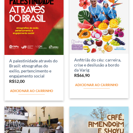
Anfitriãs do céu: carreira,
A palestinidade através do
crise e desilusão a bordo
Brasil: etnografias do
da Varig
exílio, pertencimento e
R$
66,90
engajamento social
R$
52,00
ADICIONAR AO CARRINHO
ADICIONAR AO CARRINHO