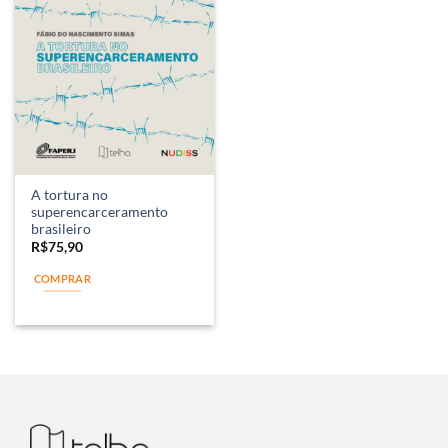
A tortura no
superencarceramento
brasileiro
R$
75,90
COMPRAR