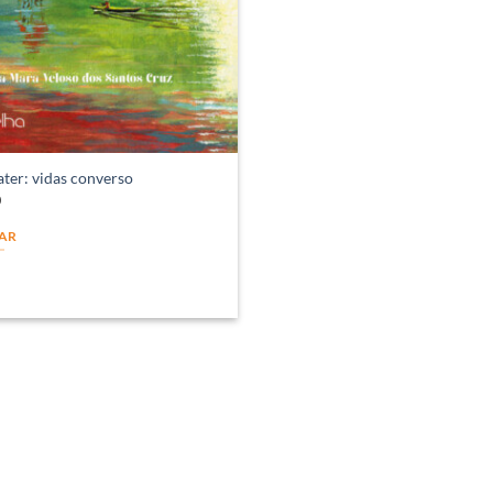
ter: vidas converso
0
AR