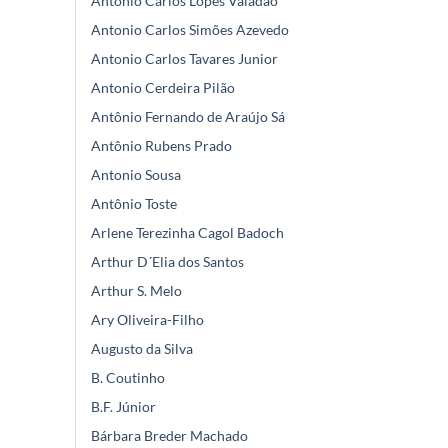
Antônio Carlos Lopes Valadão
Antonio Carlos Simões Azevedo
Antonio Carlos Tavares Junior
Antonio Cerdeira Pilão
Antônio Fernando de Araújo Sá
Antônio Rubens Prado
Antonio Sousa
Antônio Toste
Arlene Terezinha Cagol Badoch
Arthur D´Elia dos Santos
Arthur S. Melo
Ary Oliveira-Filho
Augusto da Silva
B. Coutinho
B.F. Júnior
Bárbara Breder Machado