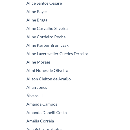
Alice Santos Cesare
Aline Bayer
Aline Braga
Aline Carvalho Silveira
Aline Cordeiro Rocha
Aline Kerber Bruniczak
Aline Laversveiler Guedes Ferreira
Aline Moraes
Alini Nunes de Oliveira
Álison Cleiton de Araújo
Allan Jones
Álvaro Li
Amanda Campos
Amanda Danelli Costa
Amélia Corrêia
Ana Bela dos Santos