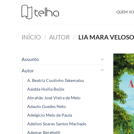
QUEM S
INÍCIO
/
AUTOR
/
LIA MARA VELOSO
Assunto
Autor
A. Beatriz Coutinho Takematsu
Aaídda Huilla Boûlx
Abrahão José Vieira de Melo
Adauto Guedes Neto
Adelgício Melo de Paula
Adelino Soares Santos Machado
Ademar Berghetti