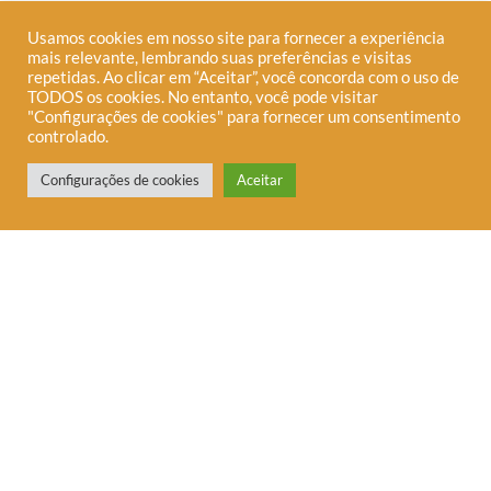
Usamos cookies em nosso site para fornecer a experiência
mais relevante, lembrando suas preferências e visitas
repetidas. Ao clicar em “Aceitar”, você concorda com o uso de
TODOS os cookies. No entanto, você pode visitar
"Configurações de cookies" para fornecer um consentimento
controlado.
A Telha é uma editora interdependente voltada à
Precisa de Ajuda?
publicação de obras críticas sobre temas
Configurações de cookies
Aceitar
contemporâneos.
MENU
QUEM SOMOS
BLOG
LOJA
PUBLIQUE
NA MÍDIA