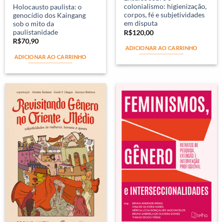
colonialismo: higienização,
Holocausto paulista: o
corpos, fé e subjetividades
genocídio dos Kaingang
em disputa
sob o mito da
paulistanidade
R$
120,00
R$
70,90
ADICIONAR AO CARRINHO
ADICIONAR AO CARRINHO