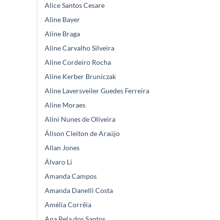
Alice Santos Cesare
Aline Bayer
Aline Braga
Aline Carvalho Silveira
Aline Cordeiro Rocha
Aline Kerber Bruniczak
Aline Laversveiler Guedes Ferreira
Aline Moraes
Alini Nunes de Oliveira
Álison Cleiton de Araújo
Allan Jones
Álvaro Li
Amanda Campos
Amanda Danelli Costa
Amélia Corrêia
Ana Bela dos Santos