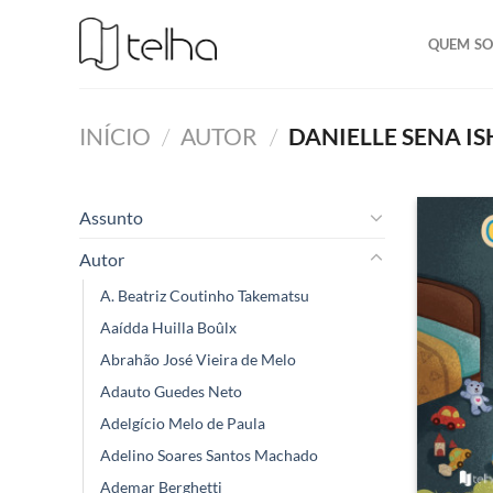
QUEM S
INÍCIO
/
AUTOR
/
DANIELLE SENA I
Assunto
Autor
A. Beatriz Coutinho Takematsu
Aaídda Huilla Boûlx
Abrahão José Vieira de Melo
Adauto Guedes Neto
Adelgício Melo de Paula
Adelino Soares Santos Machado
Ademar Berghetti