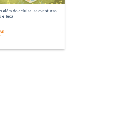
 além do celular: as aventuras
 e Teca
0
AR