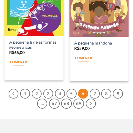
A pequena Isy e as formas
A pequena mandona
geométricas
R$
59,00
R$
65,00
COMPRAR
COMPRAR
1
2
3
4
5
6
7
8
9
…
67
68
69