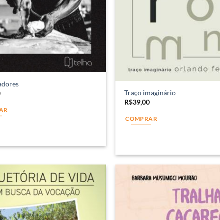
adores
Traço imaginário
0
R$
39,00
AR
COMPRAR