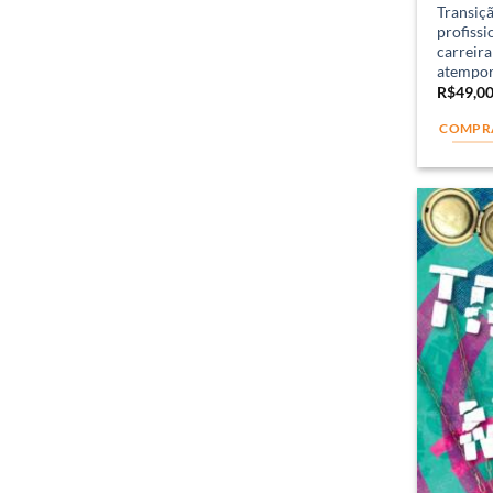
Transiçã
profissi
carreira
atempor
R$
49,0
COMPR