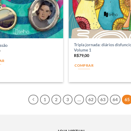
Tripla jornada: diários disfunci
ssão
Volume 1
0
R$
79,00
AR
COMPRAR
1
2
3
…
62
63
64
65