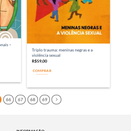
onais –
Triplo trauma: meninas negras e a
violência sexual
R$
59,00
COMPRAR
66
67
68
69