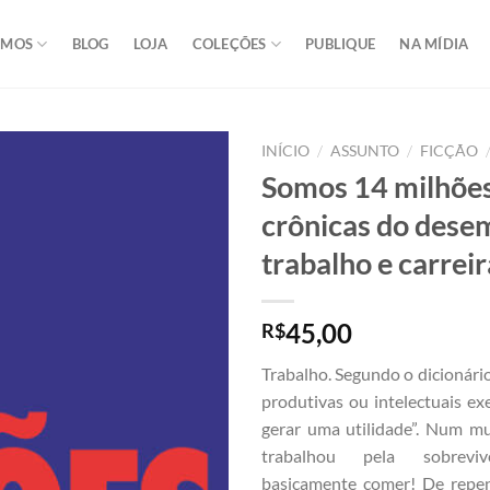
OMOS
BLOG
LOJA
COLEÇÕES
PUBLIQUE
NA MÍDIA
/
/
INÍCIO
ASSUNTO
FICÇÃO
Somos 14 milhões,
crônicas do dese
trabalho e carreir
45,00
R$
Trabalho. Segundo o dicionário
produtivas ou intelectuais e
gerar uma utilidade”. Num 
trabalhou pela sobrevivê
basicamente comer! De repen