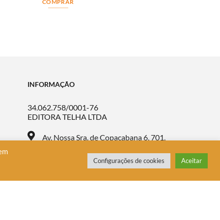
COMPRAR
INFORMAÇÃO
34.062.758/0001-76
EDITORA TELHA LTDA
Av. Nossa Sra. de Copacabana 6, 701,
Leme, Rio de Janeiro/RJ, CEP 22.010-122
 em
Configurações de cookies
Aceitar