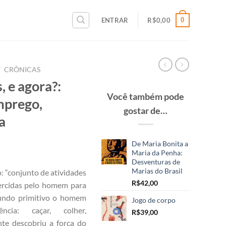
0
ENTRAR
R$
0,00
/
CRÔNICAS
 e agora?:
Você também pode
mprego,
gostar de…
a
De Maria Bonita a
Maria da Penha:
Desventuras de
Marias do Brasil
: “conjunto de atividades
R$
42,00
xercidas pelo homem para
mundo primitivo o homem
Jogo de corpo
ncia: caçar, colher,
R$
39,00
te descobriu a força do