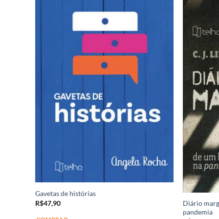
Gavetas de histórias
Diário marg
R$
47,90
pandemia