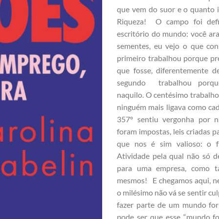
que vem do suor e o quanto 
Riqueza! O campo foi defi
escritório do mundo: você ara
sementes, eu vejo o que con
primeiro trabalhou porque pre
que fosse, diferentemente 
segundo trabalhou porqu
naquilo. O centésimo trabalho
ninguém mais ligava como cad
357º sentiu vergonha por n
foram impostas, leis criadas 
que nos é sim valioso: o f
Atividade pela qual não só 
para uma empresa, como t
mesmos! E chegamos aqui, ne
o milésimo não vá se sentir cu
fazer parte de um mundo for
pode ser que esse “mundo fo