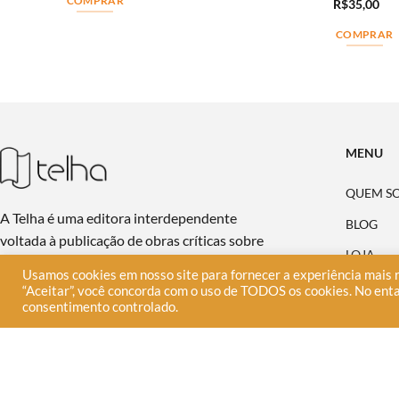
COMPRAR
R$
35,00
COMPRAR
MENU
QUEM S
A Telha é uma editora interdependente
BLOG
voltada à publicação de obras críticas sobre
LOJA
temas contemporâneos.
Usamos cookies em nosso site para fornecer a experiência mais r
PUBLIQU
“Aceitar”, você concorda com o uso de TODOS os cookies. No enta
consentimento controlado.
NA MÍDI