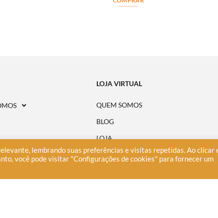
COMPRAR
LOJA VIRTUAL
QUEM SOMOS
OMOS
BLOG
LOJA
elevante, lembrando suas preferências e visitas repetidas. Ao clicar
CONSELHO EDITORIAL
E
nto, você pode visitar "Configurações de cookies" para fornecer um
ONDE ENCONTRAR
A
PERGUNTAS FREQUENTES
POLÍTICA DE PRIVACIDADE