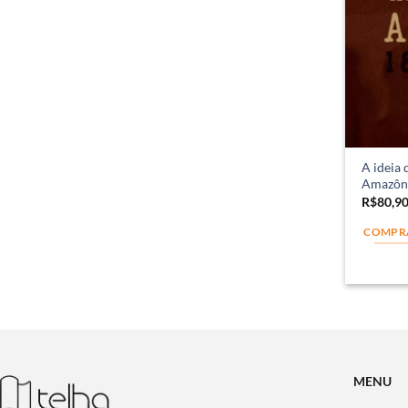
A ideia 
Amazôni
R$
80,9
COMPR
MENU