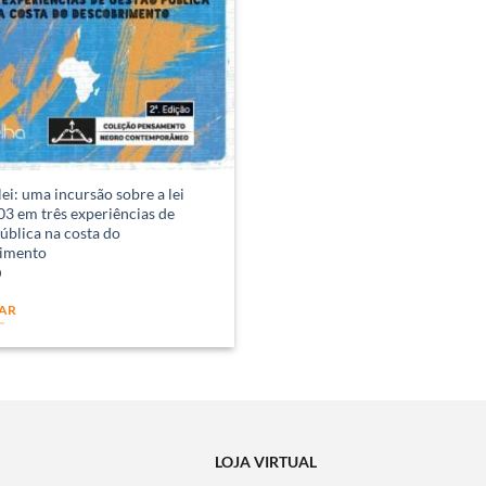
lei: uma incursão sobre a lei
3 em três experiências de
ública na costa do
imento
0
AR
LOJA VIRTUAL