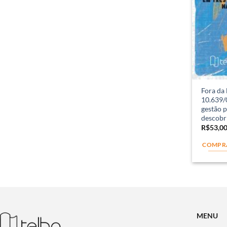
Fora da 
10.639/0
gestão p
descobr
R$
53,0
COMPR
MENU