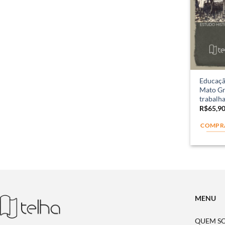
Educação
Mato Gro
trabalh
R$
65,9
COMPR
MENU
QUEM S