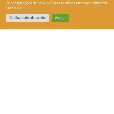
"Configurações de cookies" para fornecer um consentimento
controlado.
Precisa de Ajuda?
Configurações de cookies
Aceitar
A Telha é uma editora interdependente voltada à
publicação de obras críticas sobre temas
contemporâneos.
MENU
QUEM SOMOS
BLOG
LOJA
PUBLIQUE
NA MÍDIA