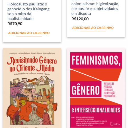
colonialismo: higienização,
Holocausto paulista: o
corpos, fé e subjetividades
genocídio dos Kaingang
em disputa
sob o mito da
paulistanidade
R$
120,00
R$
70,90
ADICIONAR AO CARRINHO
ADICIONAR AO CARRINHO