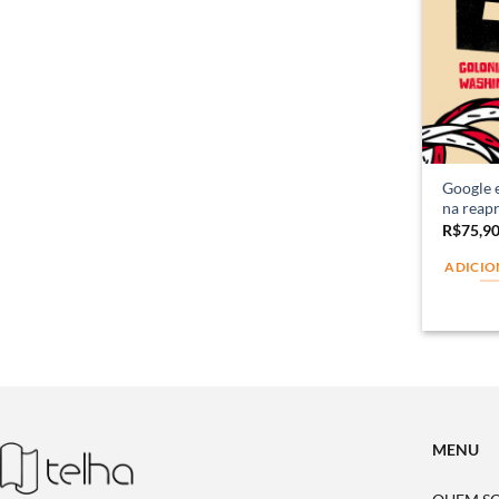
Google 
na reap
R$
75,9
ADICIO
MENU