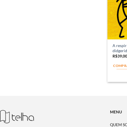
A respir
didgeri
R$
39,0
COMPR
MENU
QUEM S