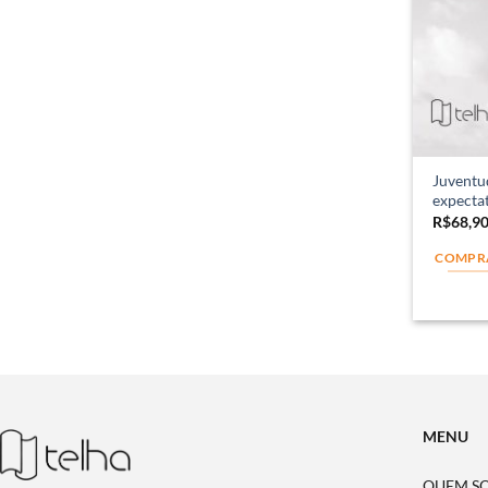
Juventu
expecta
R$
68,9
COMPR
MENU
QUEM S