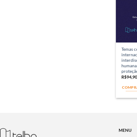
Temas c
internac
interdis
humana, 
proteçã
R$
94,9
COMPR
MENU