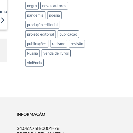
negro
novos autores
ânia
pandemia
poesia
produção editorial
projeto editorial
publicação
publicações
racismo
revisão
Rússia
venda de livros
violência
INFORMAÇÃO
34.062.758/0001-76