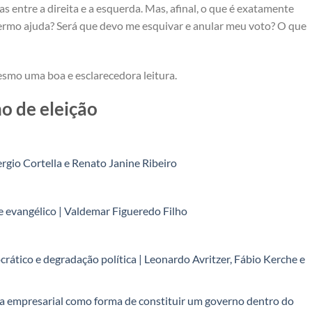
entre a direita e a esquerda. Mas, afinal, o que é exatamente
termo ajuda? Será que devo me esquivar e anular meu voto? O que
esmo uma boa e esclarecedora leitura.
no de eleição
Sergio Cortella e Renato Janine Ribeiro
e evangélico | Valdemar Figueredo Filho
ático e degradação política | Leonardo Avritzer, Fábio Kerche e
opia empresarial como forma de constituir um governo dentro do