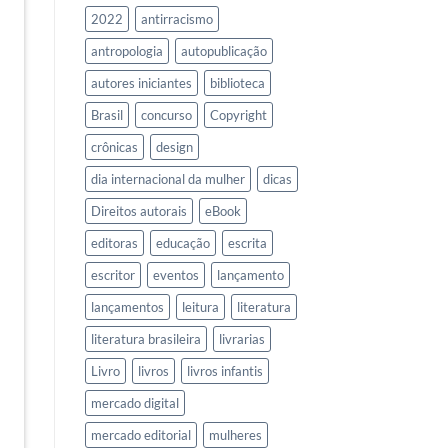
2022
antirracismo
antropologia
autopublicação
autores iniciantes
biblioteca
Brasil
concurso
Copyright
crônicas
design
dia internacional da mulher
dicas
Direitos autorais
eBook
editoras
educação
escrita
escritor
eventos
lançamento
lançamentos
leitura
literatura
literatura brasileira
livrarias
Livro
livros
livros infantis
mercado digital
mercado editorial
mulheres