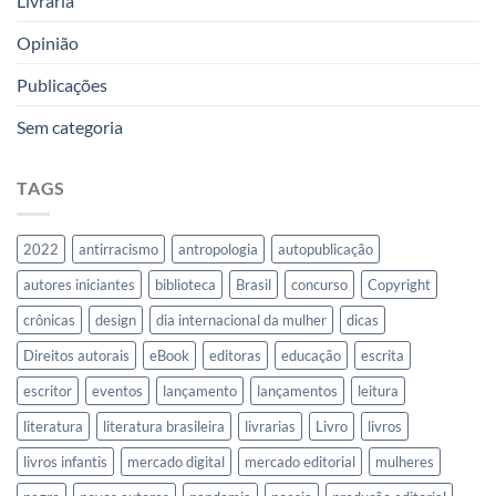
Livraria
Opinião
Publicações
Sem categoria
TAGS
2022
antirracismo
antropologia
autopublicação
autores iniciantes
biblioteca
Brasil
concurso
Copyright
crônicas
design
dia internacional da mulher
dicas
Direitos autorais
eBook
editoras
educação
escrita
escritor
eventos
lançamento
lançamentos
leitura
literatura
literatura brasileira
livrarias
Livro
livros
livros infantis
mercado digital
mercado editorial
mulheres