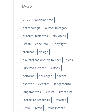
TAGS
2022
antirracismo
antropologia
autopublicação
autores iniciantes
biblioteca
Brasil
concurso
Copyright
crônicas
design
dia internacional da mulher
dicas
Direitos autorais
eBook
editoras
educação
escrita
escritor
eventos
lançamento
lançamentos
leitura
literatura
literatura brasileira
livrarias
Livro
livros
livros infantis