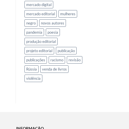
mercado digital
mercado editorial
mulheres
negro
novos autores
pandemia
poesia
produção editorial
projeto editorial
publicação
publicações
racismo
revisão
Rússia
venda de livros
violência
INFORMAÇÃO