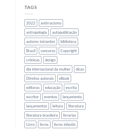
TAGS
2022
antirracismo
antropologia
autopublicação
autores iniciantes
biblioteca
Brasil
concurso
Copyright
crônicas
design
dia internacional da mulher
dicas
Direitos autorais
eBook
editoras
educação
escrita
escritor
eventos
lançamento
lançamentos
leitura
literatura
literatura brasileira
livrarias
Livro
livros
livros infantis