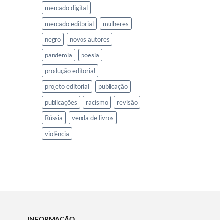
mercado digital
mercado editorial
mulheres
negro
novos autores
pandemia
poesia
produção editorial
projeto editorial
publicação
publicações
racismo
revisão
Rússia
venda de livros
violência
INFORMAÇÃO