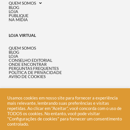
QUEM SOMOS
BLOG
LOJA
PUBLIQUE
NA MÍDIA
LOJA VIRTUAL
QUEM SOMOS
BLOG
LOJA
CONSELHO EDITORIAL
ONDE ENCONTRAR
PERGUNTAS FREQUENTES
POLÍTICA DE PRIVACIDADE
AVISO DE COOKIES
INFORMAÇÃO
Usamos cookies em nosso site para fornecer a experiência
mais relevante, lembrando suas preferências e visitas
34.062.758/0001-76
repetidas. Ao clicar em “Aceitar”, você concorda com o uso de
EDITORA TELHA LTDA
TODOS os cookies. No entanto, você pode visitar
"Configurações de cookies" para fornecer um consentimento
Av. Nossa Sra. de Copacabana 6, 701, Leme, Rio de
controlado.