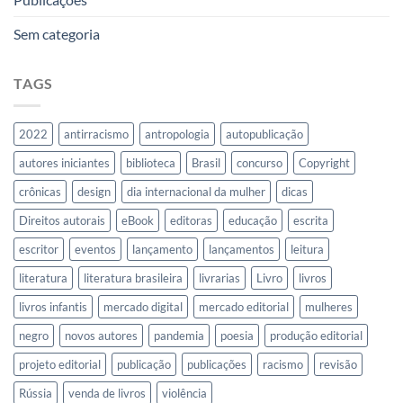
Sem categoria
TAGS
2022
antirracismo
antropologia
autopublicação
autores iniciantes
biblioteca
Brasil
concurso
Copyright
crônicas
design
dia internacional da mulher
dicas
Direitos autorais
eBook
editoras
educação
escrita
escritor
eventos
lançamento
lançamentos
leitura
literatura
literatura brasileira
livrarias
Livro
livros
livros infantis
mercado digital
mercado editorial
mulheres
negro
novos autores
pandemia
poesia
produção editorial
projeto editorial
publicação
publicações
racismo
revisão
Rússia
venda de livros
violência