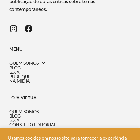
publicação de obras críticas sobre temas
contemporâneos.
MENU
QUEM SOMOS
BLOG
LOJA
PUBLIQUE
NA MÍDIA
LOJA VIRTUAL
QUEM SOMOS
BLOG
LOJA
CONSELHO EDITORIAL
ONDE ENCONTRAR
PERGUNTAS FREQUENTES
POLÍTICA DE PRIVACIDADE
Usamos cookies em nosso site para fornecer a experiência