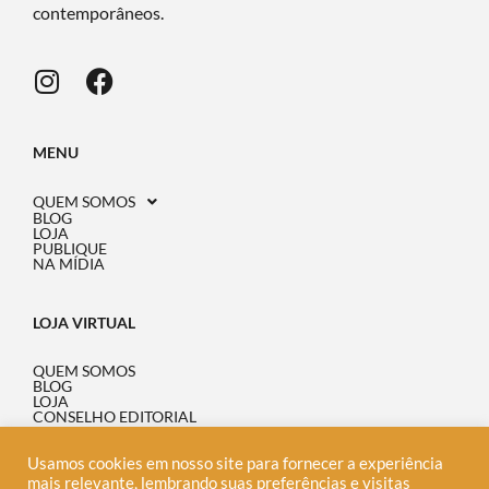
contemporâneos.
MENU
QUEM SOMOS
BLOG
LOJA
PUBLIQUE
NA MÍDIA
LOJA VIRTUAL
QUEM SOMOS
BLOG
LOJA
CONSELHO EDITORIAL
ONDE ENCONTRAR
PERGUNTAS FREQUENTES
POLÍTICA DE PRIVACIDADE
Usamos cookies em nosso site para fornecer a experiência
AVISO DE COOKIES
mais relevante, lembrando suas preferências e visitas