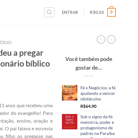
0
ENTRAR
R$
0,00
TÓDIO
deu a pregar
Você também pode
onário bíblico
gostar de…
1
Fé x Negócios: a fé
ajudando a vencer
obstáculos
11 anos que recebeu uma
R$
64,90
ador do evangelho! Para
Sob o signo da fé:
ntação, ensino, oração e
memória, poder e
protagonismo de
. O pai falava e escrevia
padres na Paraíba
u filho os pregasse nas