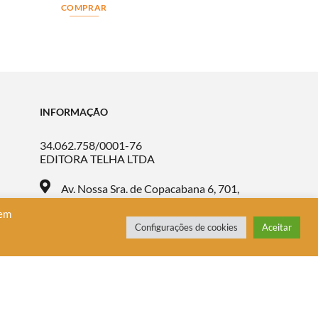
COMPRAR
INFORMAÇÃO
34.062.758/0001-76
EDITORA TELHA LTDA
Av. Nossa Sra. de Copacabana 6, 701,
Leme, Rio de Janeiro/RJ, CEP 22.010-122
 em
Configurações de cookies
Aceitar