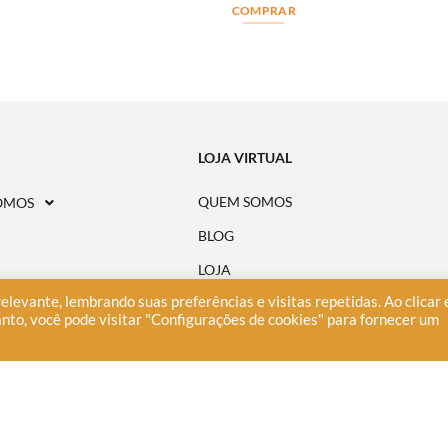
COMPRAR
LOJA VIRTUAL
QUEM SOMOS
OMOS
BLOG
LOJA
elevante, lembrando suas preferências e visitas repetidas. Ao clicar
CONSELHO EDITORIAL
E
nto, você pode visitar "Configurações de cookies" para fornecer um
ONDE ENCONTRAR
A
PERGUNTAS FREQUENTES
POLÍTICA DE PRIVACIDADE
AVISO DE COOKIES