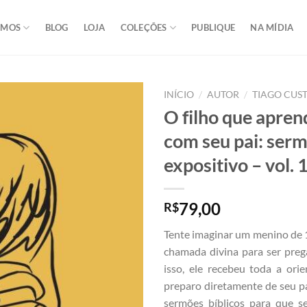
OMOS
BLOG
LOJA
COLEÇÕES
PUBLIQUE
NA MÍDIA
/
/
INÍCIO
AUTOR
TIAGO CUS
O filho que apren
com seu pai: serm
expositivo – vol. 
79,00
R$
Tente imaginar um menino de 
chamada divina para ser preg
isso, ele recebeu toda a orie
preparo diretamente de seu pai
sermões bíblicos para que se