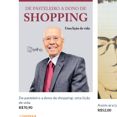
De pasteleiro a dono de shopping: uma lição
de vida
istas
Assim era L
R$
70,90
R$
52,00
COMPRAR