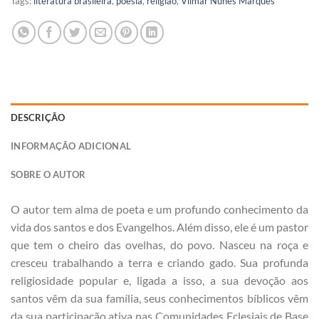
Tags:
literatura brasileira
,
poesia
,
religião
,
Vilmar Nunes Marques
DESCRIÇÃO
INFORMAÇÃO ADICIONAL
SOBRE O AUTOR
O autor tem alma de poeta e um profundo conhecimento da
vida dos santos e dos Evangelhos. Além disso, ele é um pastor
que tem o cheiro das ovelhas, do povo. Nasceu na roça e
cresceu trabalhando a terra e criando gado. Sua profunda
religiosidade popular e, ligada a isso, a sua devoção aos
santos vêm da sua família, seus conhecimentos bíblicos vêm
da sua participação ativa nas Comunidades Eclesiais de Base