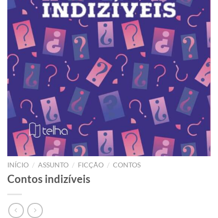
/
/
/
INÍCIO
ASSUNTO
FICÇÃO
CONTOS
Contos indizíveis