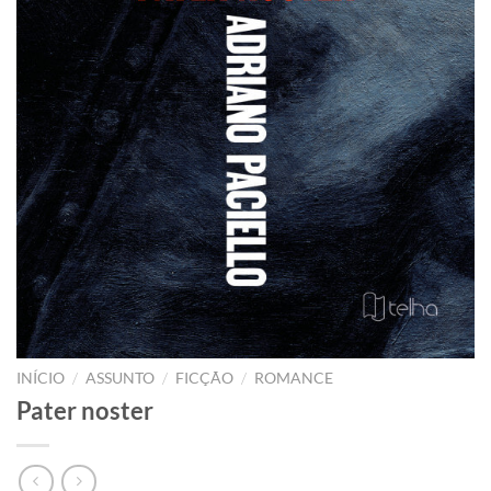
/
/
/
INÍCIO
ASSUNTO
FICÇÃO
ROMANCE
Pater noster