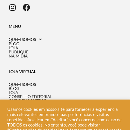
MENU
QUEM SOMOS
BLOG
LOJA
PUBLIQUE
NA MÍDIA
LOJA VIRTUAL
QUEM SOMOS
BLOG
LOJA
CONSELHO EDITORIAL
ONDE ENCONTRAR
PERGUNTAS FREQUENTES
POLÍTICA DE PRIVACIDADE
Usamos cookies em nosso site para fornecer a experiência
AVISO DE COOKIES
mais relevante, lembrando suas preferências e visitas
repetidas. Ao clicar em “Aceitar”, você concorda com o uso de
TODOS os cookies. No entanto, você pode visitar
INFORMAÇÃO