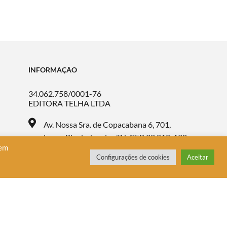
INFORMAÇÃO
34.062.758/0001-76
EDITORA TELHA LTDA
Av. Nossa Sra. de Copacabana 6, 701,
Leme, Rio de Janeiro/RJ, CEP 22.010-122
 em
Configurações de cookies
Aceitar