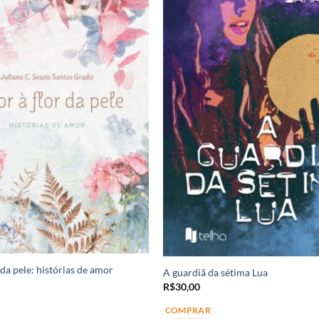
da pele: histórias de amor
A guardiã da sétima Lua
R$
30,00
COMPRAR