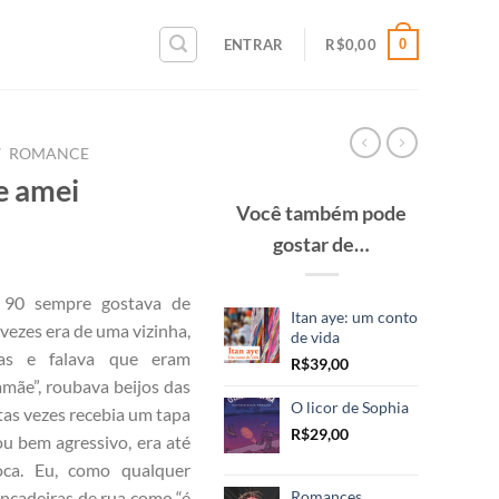
0
ENTRAR
R$
0,00
/
ROMANCE
e amei
Você também pode
gostar de…
 90 sempre gostava de
Itan aye: um conto
vezes era de uma vizinha,
de vida
s e falava que eram
R$
39,00
mãe”, roubava beijos das
O licor de Sophia
tas vezes recebia um tapa
R$
29,00
ou bem agressivo, era até
ca. Eu, como qualquer
Romances
rincadeiras de rua como “é