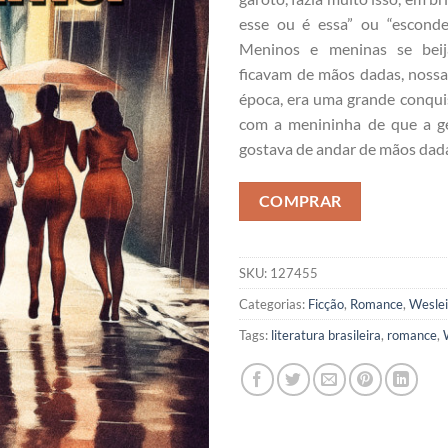
esse ou é essa” ou “esconde
Meninos e meninas se bei
ficavam de mãos dadas, nossa
época, era uma grande conqui
com a menininha de que a g
gostava de andar de mãos dada
COMPRAR
SKU:
127455
Categorias:
Ficção
,
Romance
,
Weslei
Tags:
literatura brasileira
,
romance
,