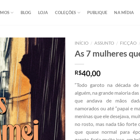
OMOS
BLOG
LOJA
COLEÇÕES
PUBLIQUE
NA MÍDIA
/
/
INÍCIO
ASSUNTO
FICÇÃO
As 7 mulheres qu
40,00
R$
“Todo garoto na década de
alguém, na grande maioria das 
que andava de mãos dada
namorados ou até “papai e ma
meninas que ele desejava, mui
no rosto, mas nada tão forte 
que quase normal para épo
garoto, fazia muito isso, em b