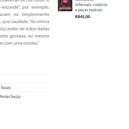
infernais: roteiros
-esconde”, por exemplo.
e peças teatrais
javam ou simplesmente
R$
45,00
, que saudade. Na minha
sta andar de mãos dadas
ente gostava, eu mesmo
s com uma vizinha.”
 Souza
Weslei Souza