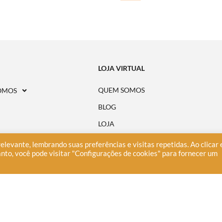
LOJA VIRTUAL
QUEM SOMOS
OMOS
BLOG
LOJA
CONSELHO EDITORIAL
E
elevante, lembrando suas preferências e visitas repetidas. Ao clicar
nto, você pode visitar "Configurações de cookies" para fornecer um
ONDE ENCONTRAR
A
PERGUNTAS FREQUENTES
POLÍTICA DE PRIVACIDADE
AVISO DE COOKIES