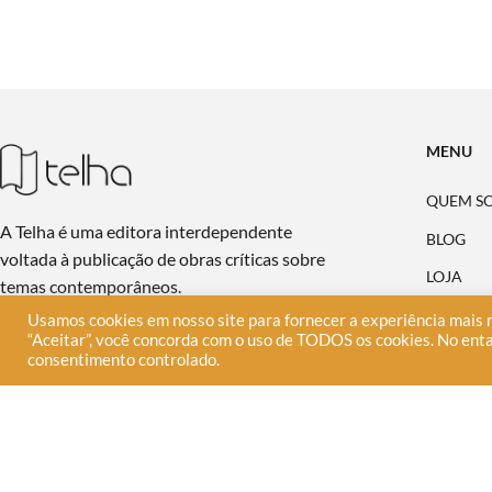
MENU
QUEM S
A Telha é uma editora interdependente
BLOG
voltada à publicação de obras críticas sobre
LOJA
temas contemporâneos.
PUBLIQU
Usamos cookies em nosso site para fornecer a experiência mais r
“Aceitar”, você concorda com o uso de TODOS os cookies. No enta
NA MÍDI
consentimento controlado.