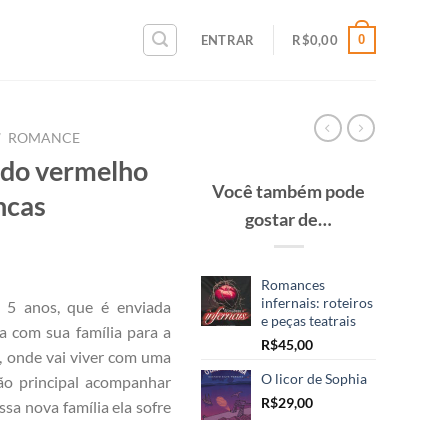
0
ENTRAR
R$
0,00
/
ROMANCE
ido vermelho
Você também pode
ncas
gostar de…
Romances
infernais: roteiros
, 5 anos, que é enviada
e peças teatrais
a com sua família para a
R$
45,00
, onde vai viver com uma
O licor de Sophia
ão principal acompanhar
R$
29,00
ssa nova família ela sofre