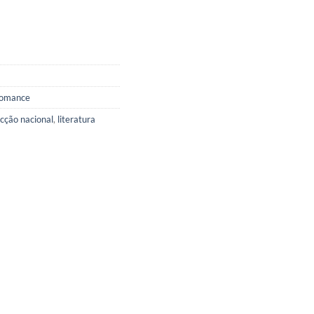
omance
icção nacional
,
literatura