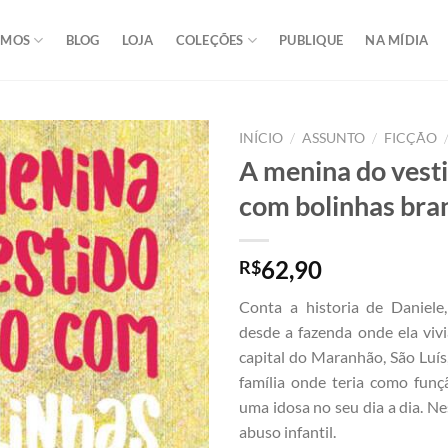
OMOS
BLOG
LOJA
COLEÇÕES
PUBLIQUE
NA MÍDIA
/
/
INÍCIO
ASSUNTO
FICÇÃO
A menina do vest
com bolinhas bra
62,90
R$
Conta a historia de Daniele
desde a fazenda onde ela vivi
capital do Maranhão, São Luís
família onde teria como funç
uma idosa no seu dia a dia. Ne
abuso infantil.